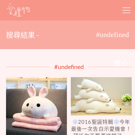
Skip
to
content
搜尋結果 -
#undefined
暖心
#undefined
2016聖誕特輯
今年
最後一次告白示愛機會！