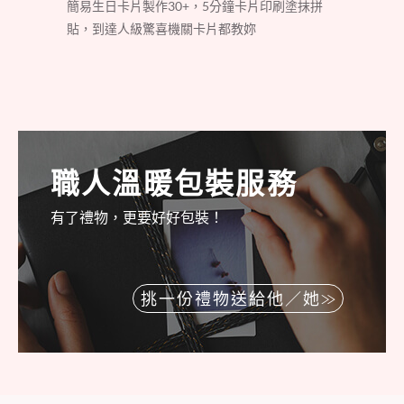
簡易生日卡片製作30+，5分鐘卡片印刷塗抹拼
貼，到達人級驚喜機關卡片都教妳
職人溫暖包裝服務
有了禮物，更要好好包裝！
挑一份禮物送給他／她