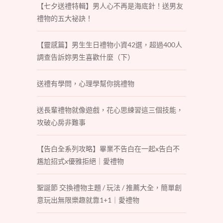
【七夕送禮特輯】男人心不再是海底針！送男友
禮物的五大祕訣！
【靈感篇】男生生日禮物小資42選，超過400人
調查告訴妳男生喜歡什麼（下）
送禮有學問，心理學幫你挑禮物
送長輩禮物就像遊戲，花心思練習這三個技能，
攻破心房非難事
【告白全系列攻略】畢業不告白在一起x告白不
尷尬招式x優雅拒絕｜愛禮物
聖誕節 交換禮物主題 / 玩法 / 推薦大全，簡單創
意玩出無限樂趣就靠1+1｜愛禮物