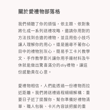
關於愛禮物部落格
我們傾聽了你的煩惱，依主題、依對象
將化成一系列送禮攻略，邀請你用對的
方法找到合適的禮物，並且用些小技巧
讓人理解你的用心。還是遍尋不著你心
目中的禮物別灰心，簡易手工卡片教學
文、手作教學影片讓你用手邊材料及午
休就能做出驚喜滿分的diy禮物，讓這
份感動貴在心意。
愛禮物相信，人們能透過一份禮物而拉
近距離。我們將送禮過程細細解構：重
要日子近了提醒你、幫你準備好禮物清
單、職人包裝、卡片內容該把握的重