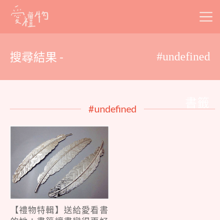
Skip
to
content
搜尋結果 -
#undefined
書籤
#undefined
【禮物特輯】送給愛看書