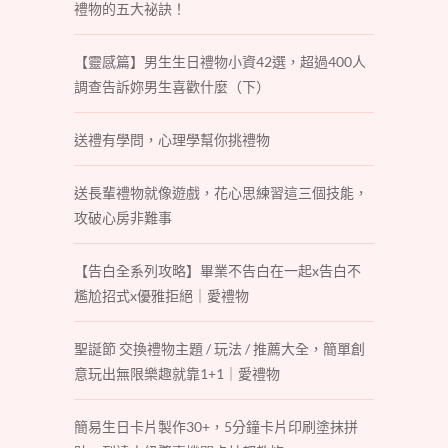
禮物的五大祕訣！
【靈感篇】男生生日禮物小資42選，超過400人
調查告訴妳男生喜歡什麼（下）
送禮有學問，心理學幫你挑禮物
送長輩禮物就像遊戲，花心思練習這三個技能，
攻破心房非難事
【告白全系列攻略】畢業不告白在一起x告白不
尷尬招式x優雅拒絕｜愛禮物
聖誕節 交換禮物主題 / 玩法 / 推薦大全，簡單創
意玩出無限樂趣就靠1+1｜愛禮物
簡易生日卡片製作30+，5分鐘卡片印刷塗抹拼