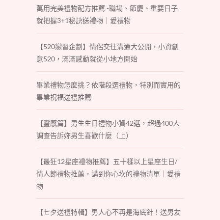
萬用完美禮物配方推薦 -職場、節慶、重要日子
就把握3+1秘訣送禮物｜愛禮物
【520戀習企劃】情侶交往溝通大公開，小資創
意520，滿滿感動就從小地方開始
畢業禮物怎麼挑？依階段選禮物，特別而實用的
畢業祝福送禮推薦
【靈感篇】男生生日禮物小資42選，超過400人
調查告訴妳男生喜歡什麼（上）
【最狂12星座禮物推薦】五十樣以上星座生日/
情人節禮物推薦，講到你心坎的禮物清單｜愛禮
物
【七夕送禮特輯】男人心不再是海底針！送男友