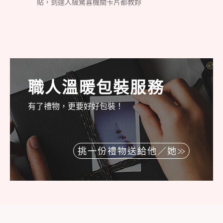
貼，到達人級驚喜機關卡片都教妳
職人溫暖包裝服務
有了禮物，更要好好包裝！
挑一份禮物送給他／她