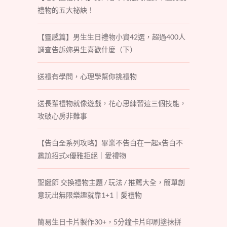
禮物的五大祕訣！
【靈感篇】男生生日禮物小資42選，超過400人
調查告訴妳男生喜歡什麼（下）
送禮有學問，心理學幫你挑禮物
送長輩禮物就像遊戲，花心思練習這三個技能，
攻破心房非難事
【告白全系列攻略】畢業不告白在一起x告白不
尷尬招式x優雅拒絕｜愛禮物
聖誕節 交換禮物主題 / 玩法 / 推薦大全，簡單創
意玩出無限樂趣就靠1+1｜愛禮物
簡易生日卡片製作30+，5分鐘卡片印刷塗抹拼