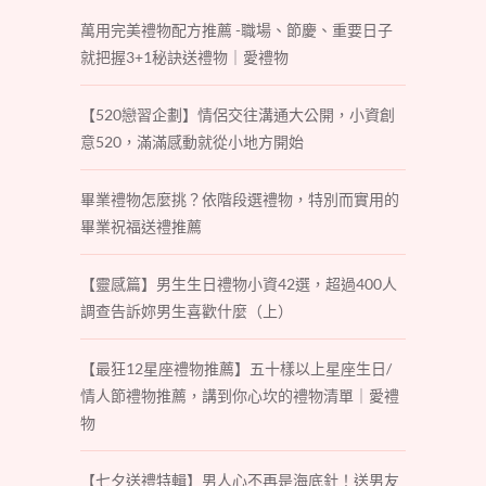
萬用完美禮物配方推薦 -職場、節慶、重要日子
就把握3+1秘訣送禮物｜愛禮物
【520戀習企劃】情侶交往溝通大公開，小資創
意520，滿滿感動就從小地方開始
畢業禮物怎麼挑？依階段選禮物，特別而實用的
畢業祝福送禮推薦
【靈感篇】男生生日禮物小資42選，超過400人
調查告訴妳男生喜歡什麼（上）
【最狂12星座禮物推薦】五十樣以上星座生日/
情人節禮物推薦，講到你心坎的禮物清單｜愛禮
物
【七夕送禮特輯】男人心不再是海底針！送男友