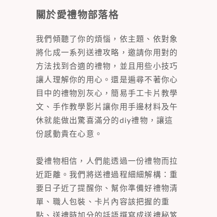
關於愛禮物部落格
我們傾聽了你的煩惱，依主題、依對象
將化成一系列送禮攻略，邀請你用對的
方法找到合適的禮物，並且用些小技巧
讓人理解你的用心。還是遍尋不著你心
目中的禮物別灰心，簡易手工卡片教學
文、手作教學影片讓你用手邊材料及午
休就能做出驚喜滿分的diy禮物，讓這
份感動貴在心意。
愛禮物相信，人們能透過一份禮物而拉
近距離。我們將送禮過程細細解構：重
要日子近了提醒你、幫你準備好禮物清
單、職人包裝、卡片內容該把握的重
點、送禮時加分的話語撰寫成送禮秘笈