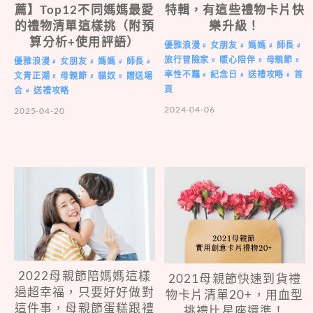
薦】Top12不同媽媽最愛
特輯，有這些禮物卡片快
的禮物清單這樣挑（附預
樂升級！
算分析+使用評語）
優雅浪漫
女朋友
媽媽
師長
#
#
#
#
旅行冒險家
暖心陪伴
母親節
#
#
#
優雅浪漫
女朋友
媽媽
師長
#
#
#
#
率性不羈
紀念日
送禮攻略
首
#
#
#
文青正潮
母親節
貓奴
贈送場
#
#
#
頁
合
送禮攻略
#
2024-04-06
2025-04-20
2022母親節陪媽媽這樣
2021母親節快速到貨禮
過超幸福，只要好好做對
物卡片清單20+，用血型
這件事，母親節蛋糕跟禮
挑禮比星座還準！