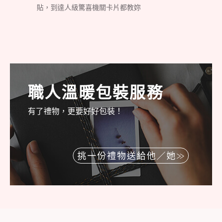
貼，到達人級驚喜機關卡片都教妳
職人溫暖包裝服務
有了禮物，更要好好包裝！
挑一份禮物送給他／她