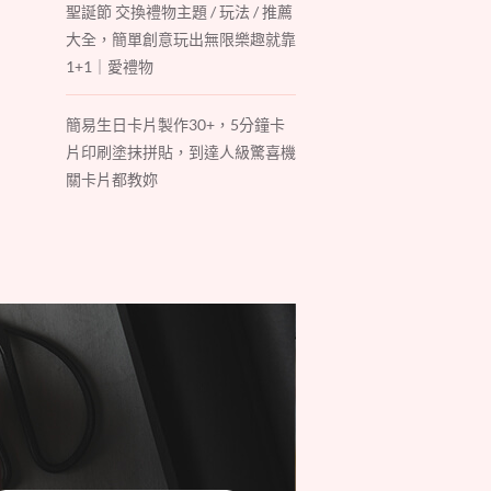
聖誕節 交換禮物主題 / 玩法 / 推薦
大全，簡單創意玩出無限樂趣就靠
1+1｜愛禮物
簡易生日卡片製作30+，5分鐘卡
片印刷塗抹拼貼，到達人級驚喜機
關卡片都教妳