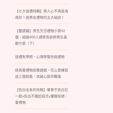
【七夕送禮特輯】男人心不再是海
底針！送男友禮物的五大祕訣！
【靈感篇】男生生日禮物小資42
選，超過400人調查告訴妳男生喜
歡什麼（下）
送禮有學問，心理學幫你挑禮物
送長輩禮物就像遊戲，花心思練習
這三個技能，攻破心房非難事
【告白全系列攻略】畢業不告白在
一起x告白不尷尬招式x優雅拒絕｜
愛禮物