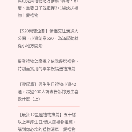
萬用完美禮物配方推薦 -職場、節
慶、重要日子就把握3+1秘訣送禮
物｜愛禮物
【520戀習企劃】情侶交往溝通大
公開，小資創意520，滿滿感動就
從小地方開始
畢業禮物怎麼挑？依階段選禮物，
特別而實用的畢業祝福送禮推薦
【靈感篇】男生生日禮物小資42
選，超過400人調查告訴妳男生喜
歡什麼（上）
【最狂12星座禮物推薦】五十樣
以上星座生日/情人節禮物推薦，
講到你心坎的禮物清單｜愛禮物