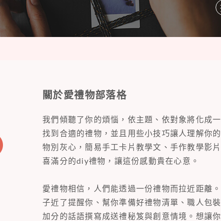
關於愛禮物部落格
我們傾聽了你的煩惱，依主題、依對象將化成
找到合適的禮物，並且用些小技巧讓人理解你
物別灰心，簡易手工卡片教學文、手作教學影
喜滿分的diy禮物，讓這份感動貴在心意。
愛禮物相信，人們能透過一份禮物而拉近距離
子近了提醒你、幫你準備好禮物清單、職人包
加分的話語撰寫成送禮秘笈與創意情境。想讓