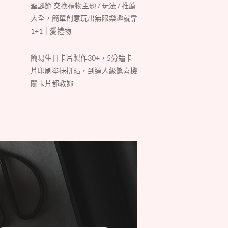
聖誕節 交換禮物主題 / 玩法 / 推薦
大全，簡單創意玩出無限樂趣就靠
1+1｜愛禮物
簡易生日卡片製作30+，5分鐘卡
片印刷塗抹拼貼，到達人級驚喜機
關卡片都教妳