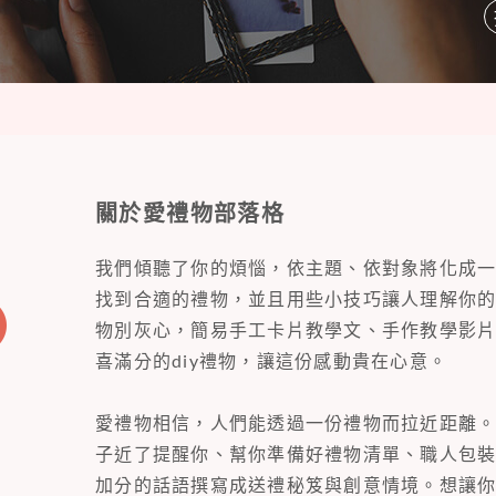
關於愛禮物部落格
我們傾聽了你的煩惱，依主題、依對象將化成
找到合適的禮物，並且用些小技巧讓人理解你
物別灰心，簡易手工卡片教學文、手作教學影
喜滿分的diy禮物，讓這份感動貴在心意。
愛禮物相信，人們能透過一份禮物而拉近距離
子近了提醒你、幫你準備好禮物清單、職人包
加分的話語撰寫成送禮秘笈與創意情境。想讓