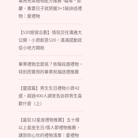
萬用完美禮物配方推薦 -職場、節
慶、重要日子就把握3+1秘訣送禮
物｜愛禮物
【520戀習企劃】情侶交往溝通大
公開，小資創意520，滿滿感動就
從小地方開始
畢業禮物怎麼挑？依階段選禮物，
特別而實用的畢業祝福送禮推薦
【靈感篇】男生生日禮物小資42
選，超過400人調查告訴妳男生喜
歡什麼（上）
【最狂12星座禮物推薦】五十樣
以上星座生日/情人節禮物推薦，
講到你心坎的禮物清單｜愛禮物