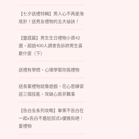
【七夕送禮特輯】男人心不再是海
底針！送男友禮物的五大祕訣！
【靈感篇】男生生日禮物小資42
選，超過400人調查告訴妳男生喜
歡什麼（下）
送禮有學問，心理學幫你挑禮物
送長輩禮物就像遊戲，花心思練習
這三個技能，攻破心房非難事
【告白全系列攻略】畢業不告白在
一起x告白不尷尬招式x優雅拒絕｜
愛禮物