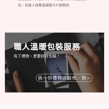
貼，到達人級驚喜機關卡片都教妳
職人溫暖包裝服務
有了禮物，更要好好包裝！
挑一份禮物送給他／她