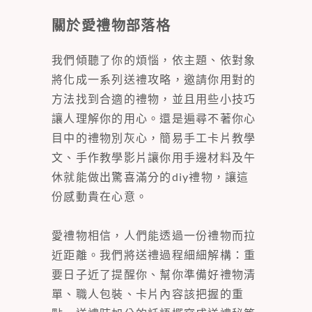
關於愛禮物部落格
我們傾聽了你的煩惱，依主題、依對象
將化成一系列送禮攻略，邀請你用對的
方法找到合適的禮物，並且用些小技巧
讓人理解你的用心。還是遍尋不著你心
目中的禮物別灰心，簡易手工卡片教學
文、手作教學影片讓你用手邊材料及午
休就能做出驚喜滿分的diy禮物，讓這
份感動貴在心意。
愛禮物相信，人們能透過一份禮物而拉
近距離。我們將送禮過程細細解構：重
要日子近了提醒你、幫你準備好禮物清
單、職人包裝、卡片內容該把握的重