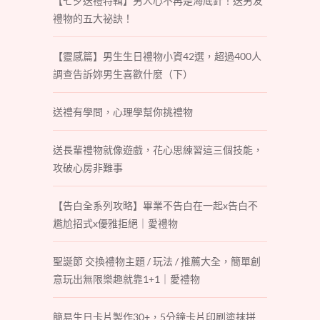
【七夕送禮特輯】男人心不再是海底針！送男友
禮物的五大祕訣！
【靈感篇】男生生日禮物小資42選，超過400人
調查告訴妳男生喜歡什麼（下）
送禮有學問，心理學幫你挑禮物
送長輩禮物就像遊戲，花心思練習這三個技能，
攻破心房非難事
【告白全系列攻略】畢業不告白在一起x告白不
尷尬招式x優雅拒絕｜愛禮物
聖誕節 交換禮物主題 / 玩法 / 推薦大全，簡單創
意玩出無限樂趣就靠1+1｜愛禮物
簡易生日卡片製作30+，5分鐘卡片印刷塗抹拼