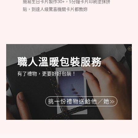
簡易生日卡片製作30+，5分鐘卡片印刷塗抹拼
貼，到達人級驚喜機關卡片都教妳
職人溫暖包裝服務
有了禮物，更要好好包裝！
挑一份禮物送給他／她