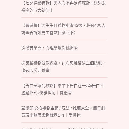
【七夕送禮特輯】男人心不再是海底針！送男友
禮物的五大祕訣！
【靈感篇】男生生日禮物小資42選，超過400人
調查告訴妳男生喜歡什麼（下）
送禮有學問，心理學幫你挑禮物
送長輩禮物就像遊戲，花心思練習這三個技能，
攻破心房非難事
【告白全系列攻略】畢業不告白在一起x告白不
尷尬招式x優雅拒絕｜愛禮物
聖誕節 交換禮物主題 / 玩法 / 推薦大全，簡單創
意玩出無限樂趣就靠1+1｜愛禮物