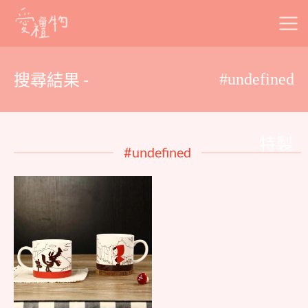
Skip
to
content
搜尋結果 -
#undefined
特製
#undefined