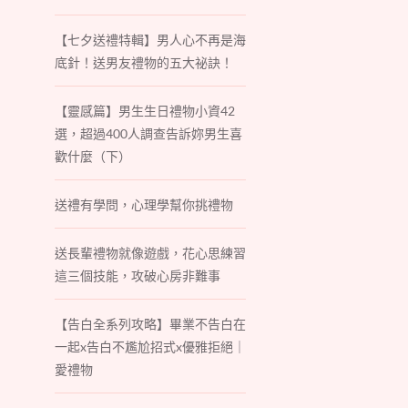
【七夕送禮特輯】男人心不再是海
底針！送男友禮物的五大祕訣！
【靈感篇】男生生日禮物小資42
選，超過400人調查告訴妳男生喜
歡什麼（下）
送禮有學問，心理學幫你挑禮物
送長輩禮物就像遊戲，花心思練習
這三個技能，攻破心房非難事
【告白全系列攻略】畢業不告白在
一起x告白不尷尬招式x優雅拒絕｜
愛禮物