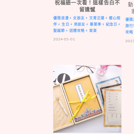
祝福語一次看！這樣告白不
動
留遺憾
優雅浪漫
女朋友
文青正潮
暖心陪
#
#
#
優雅
伴
生日
男朋友
畢業季
紀念日
#
#
#
#
#
旅行
聖誕節
送禮攻略
首頁
#
#
攻略
2024-05-01
202