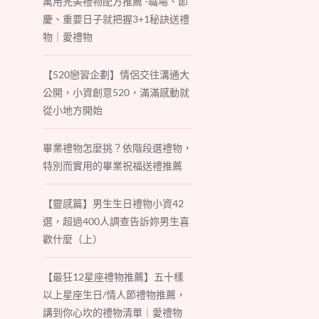
萬用完美禮物配方推薦 -職場、節
慶、重要日子就把握3+1秘訣送禮
物｜愛禮物
【520戀習企劃】情侶交往溝通大
公開，小資創意520，滿滿感動就
從小地方開始
畢業禮物怎麼挑？依階段選禮物，
特別而實用的畢業祝福送禮推薦
【靈感篇】男生生日禮物小資42
選，超過400人調查告訴妳男生喜
歡什麼（上）
【最狂12星座禮物推薦】五十樣
以上星座生日/情人節禮物推薦，
講到你心坎的禮物清單｜愛禮物