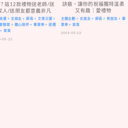
訣竅，讓你的祝福獨特溫柔
？這12款禮物送老師/送
又有趣｜愛禮物
家人/送朋友都意義非凡
主題企劃
女朋友
師長
男朋友
畢
浪漫
女朋友
師長
文青正潮
#
#
#
#
#
#
#
#
業季
首頁
冒險家
暖心陪伴
畢業季
送禮
#
#
#
#
首頁
#
2019-05-22
3-05-22