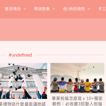
贈送場合
贈送對象
他/她的個性
手
#undefined
畢業祝福怎麼寫 x 10+獨家
範例｜必收藏3招動人祝福
業禮物送什麼最能讓她感