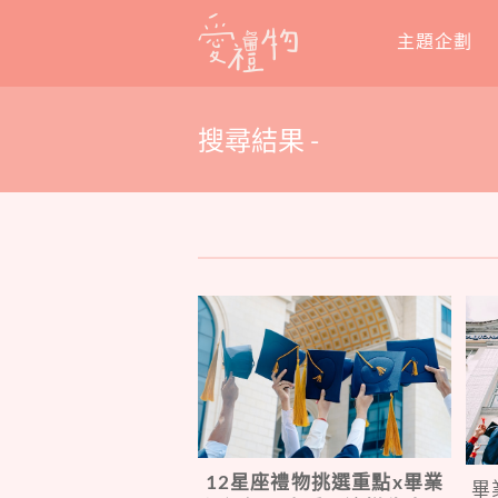
Skip
主題企劃
to
content
搜尋結果 -
12星座禮物挑選重點x畢業
畢