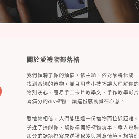
關於愛禮物部落格
我們傾聽了你的煩惱，依主題、依對象將化成
找到合適的禮物，並且用些小技巧讓人理解你
物別灰心，簡易手工卡片教學文、手作教學影
喜滿分的diy禮物，讓這份感動貴在心意。
愛禮物相信，人們能透過一份禮物而拉近距離
子近了提醒你、幫你準備好禮物清單、職人包
加分的話語撰寫成送禮秘笈與創意情境。想讓