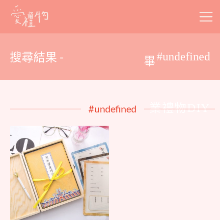
Skip
to
content
搜尋結果 -
#undefined
畢
業禮物DIY
#undefined