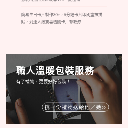
簡易生日卡片製作30+，5分鐘卡片印刷塗抹拼
貼，到達人級驚喜機關卡片都教妳
職人溫暖包裝服務
有了禮物，更要好好包裝！
挑一份禮物送給他／她