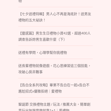
物
【七夕送禮特輯】男人心不再是海底針！送男友
禮物的五大祕訣！
【靈感篇】男生生日禮物小資42選，超過400人
調查告訴妳男生喜歡什麼（下）
送禮有學問，心理學幫你挑禮物
送長輩禮物就像遊戲，花心思練習這三個技能，
攻破心房非難事
【告白全系列攻略】畢業不告白在一起x告白不
尷尬招式x優雅拒絕｜愛禮物
聖誕節 交換禮物主題 / 玩法 / 推薦大全，簡單創
意玩出無限樂趣就靠1+1｜愛禮物