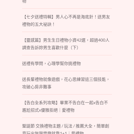
物
【七夕送禮特輯】男人心不再是海底針！送男友
禮物的五大祕訣！
【靈感篇】男生生日禮物小資42選，超過400人
調查告訴妳男生喜歡什麼（下）
送禮有學問，心理學幫你挑禮物
送長輩禮物就像遊戲，花心思練習這三個技能，
攻破心房非難事
【告白全系列攻略】畢業不告白在一起x告白不
尷尬招式x優雅拒絕｜愛禮物
聖誕節 交換禮物主題 / 玩法 / 推薦大全，簡單創
意玩出無限樂趣就靠1+1｜愛禮物