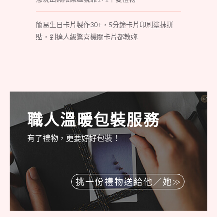
簡易生日卡片製作30+，5分鐘卡片印刷塗抹拼
貼，到達人級驚喜機關卡片都教妳
職人溫暖包裝服務
有了禮物，更要好好包裝！
挑一份禮物送給他／她