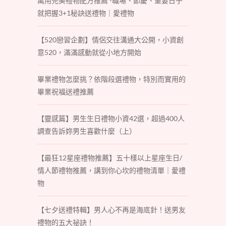
萬用完美禮物配方推薦 -職場、節慶、重要日子
就把握3+1秘訣送禮物｜愛禮物
【520戀習企劃】情侶交往溝通大公開，小資創
意520，滿滿感動就從小地方開始
畢業禮物怎麼挑？依階段選禮物，特別而實用的
畢業祝福送禮推薦
【靈感篇】男生生日禮物小資42選，超過400人
調查告訴妳男生喜歡什麼（上）
【最狂12星座禮物推薦】五十樣以上星座生日/
情人節禮物推薦，講到你心坎的禮物清單｜愛禮
物
【七夕送禮特輯】男人心不再是海底針！送男友
禮物的五大祕訣！