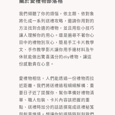
關於愛禮物部落格
我們傾聽了你的煩惱，依主題、依對象
將化成一系列送禮攻略，邀請你用對的
方法找到合適的禮物，並且用些小技巧
讓人理解你的用心。還是遍尋不著你心
目中的禮物別灰心，簡易手工卡片教學
文、手作教學影片讓你用手邊材料及午
休就能做出驚喜滿分的diy禮物，讓這
份感動貴在心意。
愛禮物相信，人們能透過一份禮物而拉
近距離。我們將送禮過程細細解構：重
要日子近了提醒你、幫你準備好禮物清
單、職人包裝、卡片內容該把握的重
點、送禮時加分的話語撰寫成送禮秘笈
與創意情境。想讓你知道時時刻刻我們