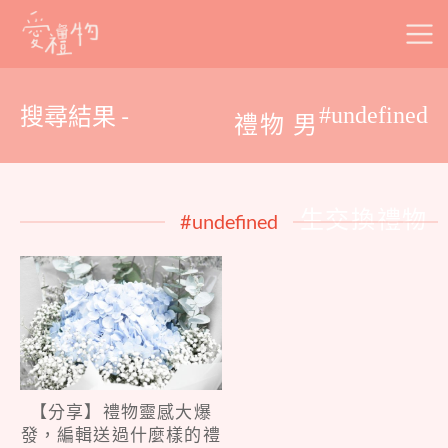
Skip
to
content
搜尋結果 -
#undefined
禮物 男
生交換禮物
#undefined
【分享】禮物靈感大爆
發，編輯送過什麼樣的禮