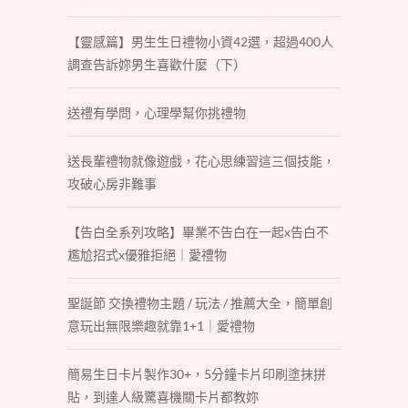
【靈感篇】男生生日禮物小資42選，超過400人
調查告訴妳男生喜歡什麼（下）
送禮有學問，心理學幫你挑禮物
送長輩禮物就像遊戲，花心思練習這三個技能，
攻破心房非難事
【告白全系列攻略】畢業不告白在一起x告白不
尷尬招式x優雅拒絕｜愛禮物
聖誕節 交換禮物主題 / 玩法 / 推薦大全，簡單創
意玩出無限樂趣就靠1+1｜愛禮物
簡易生日卡片製作30+，5分鐘卡片印刷塗抹拼
貼，到達人級驚喜機關卡片都教妳