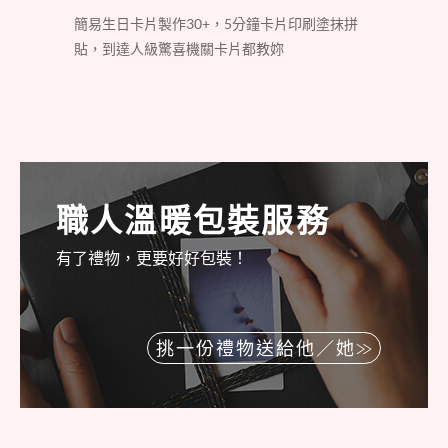
簡易生日卡片製作30+，5分鐘卡片印刷塗抹拼
貼，到達人級驚喜機關卡片都教妳
職人溫暖包裝服務
有了禮物，更要好好包裝！
挑一份禮物送給他／她