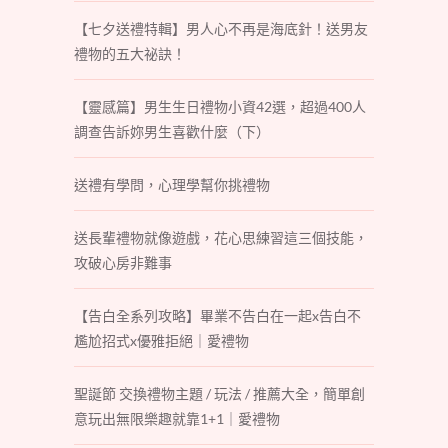
【七夕送禮特輯】男人心不再是海底針！送男友
禮物的五大祕訣！
【靈感篇】男生生日禮物小資42選，超過400人
調查告訴妳男生喜歡什麼（下）
送禮有學問，心理學幫你挑禮物
送長輩禮物就像遊戲，花心思練習這三個技能，
攻破心房非難事
【告白全系列攻略】畢業不告白在一起x告白不
尷尬招式x優雅拒絕｜愛禮物
聖誕節 交換禮物主題 / 玩法 / 推薦大全，簡單創
意玩出無限樂趣就靠1+1｜愛禮物