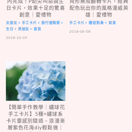
內完成！P助尖叫惡搞生
角形無限翻轉卡片，經典
日卡片，效果十足的驚喜
配色玩出你的風格漫威英
創意｜愛禮物
雄｜愛禮物
女朋友
手工卡片
旅行冒險家
手工卡片
贈送對象
首頁
#
#
#
#
#
生日
男朋友
首頁
#
#
2018-08-08
2018-10-09
【簡單手作教學｜繡球花
手工卡片】5種+繡球系
卡片靈感別錯過 – 浪漫漸
層紫色花海diy輕鬆做｜