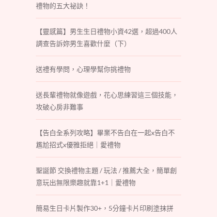
禮物的五大祕訣！
【靈感篇】男生生日禮物小資42選，超過400人
調查告訴妳男生喜歡什麼（下）
送禮有學問，心理學幫你挑禮物
送長輩禮物就像遊戲，花心思練習這三個技能，
攻破心房非難事
【告白全系列攻略】畢業不告白在一起x告白不
尷尬招式x優雅拒絕｜愛禮物
聖誕節 交換禮物主題 / 玩法 / 推薦大全，簡單創
意玩出無限樂趣就靠1+1｜愛禮物
簡易生日卡片製作30+，5分鐘卡片印刷塗抹拼