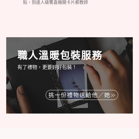
貼，到達人級驚喜機關卡片都教妳
職人溫暖包裝服務
有了禮物，更要好好包裝！
挑一份禮物送給他／她