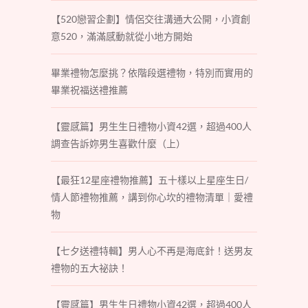
【520戀習企劃】情侶交往溝通大公開，小資創
意520，滿滿感動就從小地方開始
畢業禮物怎麼挑？依階段選禮物，特別而實用的
畢業祝福送禮推薦
【靈感篇】男生生日禮物小資42選，超過400人
調查告訴妳男生喜歡什麼（上）
【最狂12星座禮物推薦】五十樣以上星座生日/
情人節禮物推薦，講到你心坎的禮物清單｜愛禮
物
【七夕送禮特輯】男人心不再是海底針！送男友
禮物的五大祕訣！
【靈感篇】男生生日禮物小資42選，超過400人