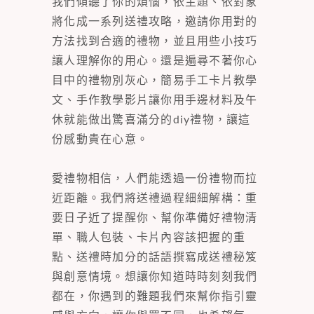
我們傾聽了你的煩惱，依主題、依對象
將化成一系列送禮攻略，邀請你用對的
方法找到合適的禮物，並且用些小技巧
讓人理解你的用心。還是遍尋不著你心
目中的禮物別灰心，簡易手工卡片教學
文、手作教學影片讓你用手邊材料及午
休就能做出驚喜滿分的diy禮物，讓這
份感動貴在心意。
愛禮物相信，人們能透過一份禮物而拉
近距離。我們將送禮過程細細解構：重
要日子近了提醒你、幫你準備好禮物清
單、職人包裝、卡片內容該把握的重
點、送禮時加分的話語撰寫成送禮秘笈
與創意情境。想讓你知道時時刻刻我們
都在，你遇到的難題我們來幫你指引靈