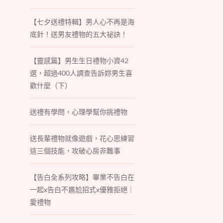
【七夕送禮特輯】男人心不再是海
底針！送男友禮物的五大祕訣！
【靈感篇】男生生日禮物小資42
選，超過400人調查告訴妳男生喜
歡什麼（下）
送禮有學問，心理學幫你挑禮物
送長輩禮物就像遊戲，花心思練習
這三個技能，攻破心房非難事
【告白全系列攻略】畢業不告白在
一起x告白不尷尬招式x優雅拒絕｜
愛禮物