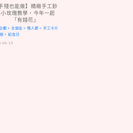
手殘也能做】精緻手工鈔
票小玫瑰教學，今年一起
「有錢花」
企劃
女朋友
情人節
手工卡片
#
#
#
爸
紀念日
#
8-03-13