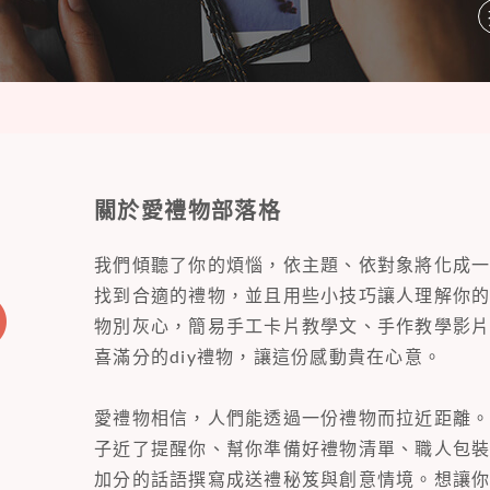
關於愛禮物部落格
我們傾聽了你的煩惱，依主題、依對象將化成
找到合適的禮物，並且用些小技巧讓人理解你
物別灰心，簡易手工卡片教學文、手作教學影
喜滿分的diy禮物，讓這份感動貴在心意。
愛禮物相信，人們能透過一份禮物而拉近距離
子近了提醒你、幫你準備好禮物清單、職人包
加分的話語撰寫成送禮秘笈與創意情境。想讓