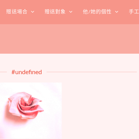
贈送場合
贈送對象
他/她的個性
手
#undefined