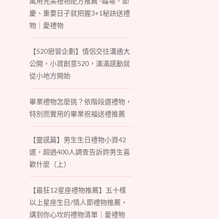
萬用完美禮物配方推薦 -職場、節
慶、重要日子就把握3+1秘訣送禮
物｜愛禮物
【520戀習企劃】情侶交往溝通大
公開，小資創意520，滿滿感動就
從小地方開始
畢業禮物怎麼挑？依階段選禮物，
特別而實用的畢業祝福送禮推薦
【靈感篇】男生生日禮物小資42
選，超過400人調查告訴妳男生喜
歡什麼（上）
【最狂12星座禮物推薦】五十樣
以上星座生日/情人節禮物推薦，
講到你心坎的禮物清單｜愛禮物