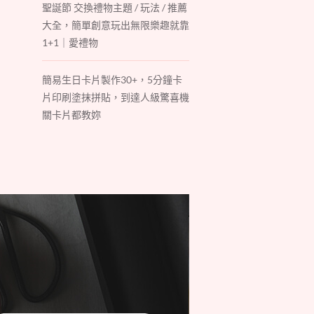
聖誕節 交換禮物主題 / 玩法 / 推薦
大全，簡單創意玩出無限樂趣就靠
1+1｜愛禮物
簡易生日卡片製作30+，5分鐘卡
片印刷塗抹拼貼，到達人級驚喜機
關卡片都教妳