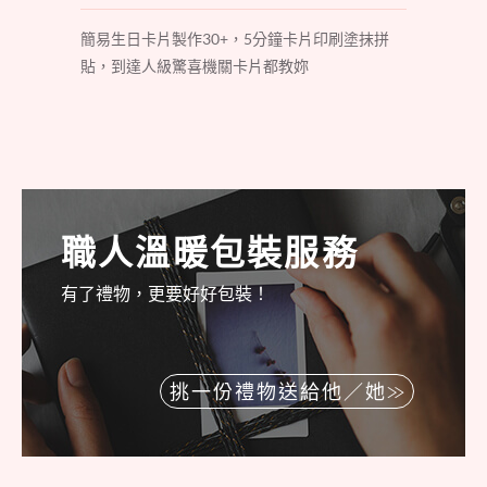
簡易生日卡片製作30+，5分鐘卡片印刷塗抹拼
貼，到達人級驚喜機關卡片都教妳
職人溫暖包裝服務
有了禮物，更要好好包裝！
挑一份禮物送給他／她