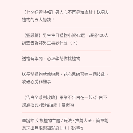
【七夕送禮特輯】男人心不再是海底針！送男友
禮物的五大祕訣！
【靈感篇】男生生日禮物小資42選，超過400人
調查告訴妳男生喜歡什麼（下）
送禮有學問，心理學幫你挑禮物
送長輩禮物就像遊戲，花心思練習這三個技能，
攻破心房非難事
【告白全系列攻略】畢業不告白在一起x告白不
尷尬招式x優雅拒絕｜愛禮物
聖誕節 交換禮物主題 / 玩法 / 推薦大全，簡單創
意玩出無限樂趣就靠1+1｜愛禮物