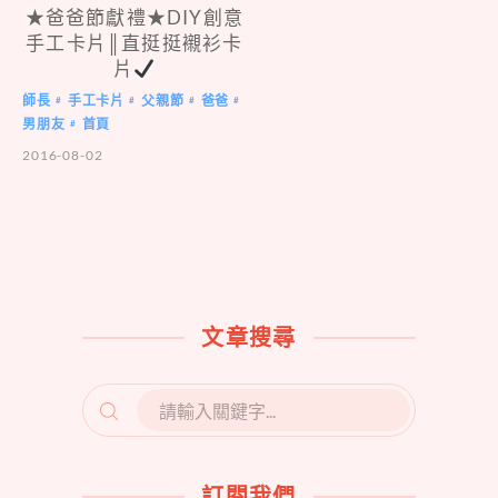
★爸爸節獻禮★DIY創意
手工卡片║直挺挺襯衫卡
片
師長
手工卡片
父親節
爸爸
#
#
#
#
男朋友
首頁
#
2016-08-02
文章搜尋
SEARCH
FOR:
訂閱我們