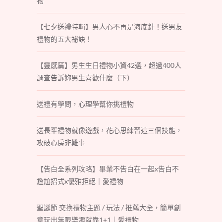
物
【七夕送禮特輯】男人心不再是海底針！送男友
禮物的五大祕訣！
【靈感篇】男生生日禮物小資42選，超過400人
調查告訴妳男生喜歡什麼（下）
送禮有學問，心理學幫你挑禮物
送長輩禮物就像遊戲，花心思練習這三個技能，
攻破心房非難事
【告白全系列攻略】畢業不告白在一起x告白不
尷尬招式x優雅拒絕｜愛禮物
聖誕節 交換禮物主題 / 玩法 / 推薦大全，簡單創
意玩出無限樂趣就靠1+1｜愛禮物