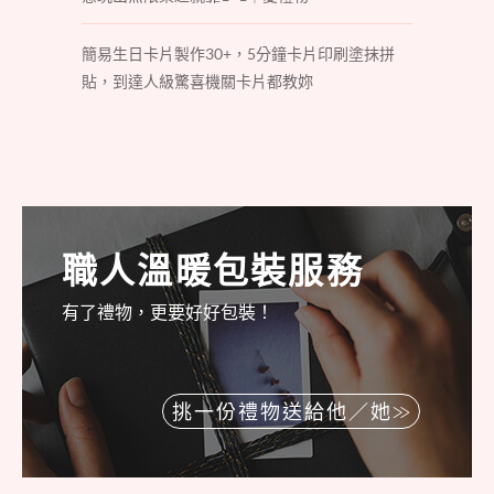
簡易生日卡片製作30+，5分鐘卡片印刷塗抹拼
貼，到達人級驚喜機關卡片都教妳
職人溫暖包裝服務
有了禮物，更要好好包裝！
挑一份禮物送給他／她