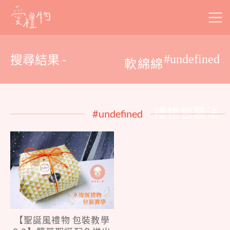
Skip
to
content
搜尋結果 -
#undefined
軟綿綿
禮物包裝法
#undefined
【聖誕風禮物 包裝教學