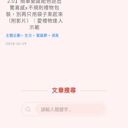
2.0】簡單聖誕配色迸出
驚喜感x不規則禮物包
裝，別再只用袋子束起來
（附影片）｜愛禮物達人
示範
主題企劃
生日
聖誕節
首頁
#
#
#
2018-10-29
文章搜尋
SEARCH
FOR: