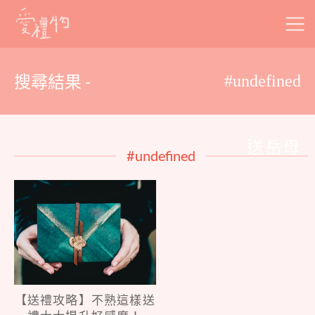
Skip
to
content
搜尋結果 -
#undefined
送岳母
#undefined
【送禮攻略】不熟這樣送