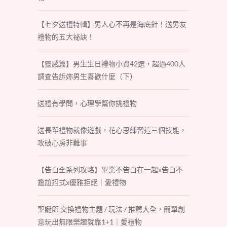
【七夕送禮特輯】男人心不再是海底針！送男友
禮物的五大祕訣！
【靈感篇】男生生日禮物小資42選，超過400人
調查告訴妳男生喜歡什麼（下）
送禮有學問，心理學幫你挑禮物
送長輩禮物就像遊戲，花心思練習這三個技能，
攻破心房非難事
【告白全系列攻略】畢業不告白在一起x告白不
尷尬招式x優雅拒絕｜愛禮物
聖誕節 交換禮物主題 / 玩法 / 推薦大全，簡單創
意玩出無限樂趣就靠1+1｜愛禮物