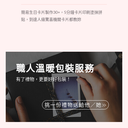
簡易生日卡片製作30+，5分鐘卡片印刷塗抹拼
貼，到達人級驚喜機關卡片都教妳
職人溫暖包裝服務
有了禮物，更要好好包裝！
挑一份禮物送給他／她