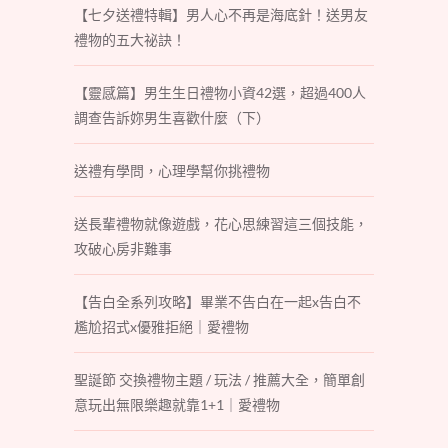
【七夕送禮特輯】男人心不再是海底針！送男友
禮物的五大祕訣！
【靈感篇】男生生日禮物小資42選，超過400人
調查告訴妳男生喜歡什麼（下）
送禮有學問，心理學幫你挑禮物
送長輩禮物就像遊戲，花心思練習這三個技能，
攻破心房非難事
【告白全系列攻略】畢業不告白在一起x告白不
尷尬招式x優雅拒絕｜愛禮物
聖誕節 交換禮物主題 / 玩法 / 推薦大全，簡單創
意玩出無限樂趣就靠1+1｜愛禮物