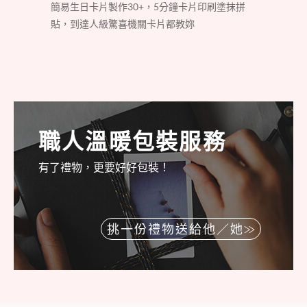
簡易生日卡片製作30+，5分鐘卡片印刷塗抹拼
貼，到達人級驚喜機關卡片都教妳
職人溫暖包裝服務
有了禮物，更要好好包裝！
挑一份禮物送給他／她