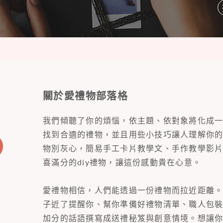
關於愛禮物部落格
我們傾聽了你的煩惱，依主題、依對象將化成
找到合適的禮物，並且用些小技巧讓人理解你
物別灰心，簡易手工卡片教學文、手作教學影
喜滿分的diy禮物，讓這份感動貴在心意。
愛禮物相信，人們能透過一份禮物而拉近距離
子近了提醒你、幫你準備好禮物清單、職人包
加分的話語撰寫成送禮秘笈與創意情境。想讓