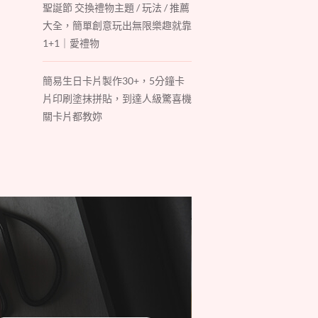
聖誕節 交換禮物主題 / 玩法 / 推薦
大全，簡單創意玩出無限樂趣就靠
1+1｜愛禮物
簡易生日卡片製作30+，5分鐘卡
片印刷塗抹拼貼，到達人級驚喜機
關卡片都教妳