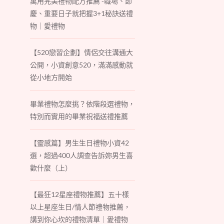
萬用完美禮物配方推薦 -職場、節
慶、重要日子就把握3+1秘訣送禮
物｜愛禮物
【520戀習企劃】情侶交往溝通大
公開，小資創意520，滿滿感動就
從小地方開始
畢業禮物怎麼挑？依階段選禮物，
特別而實用的畢業祝福送禮推薦
【靈感篇】男生生日禮物小資42
選，超過400人調查告訴妳男生喜
歡什麼（上）
【最狂12星座禮物推薦】五十樣
以上星座生日/情人節禮物推薦，
講到你心坎的禮物清單｜愛禮物