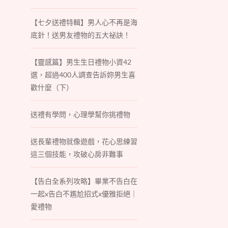
【七夕送禮特輯】男人心不再是海
底針！送男友禮物的五大祕訣！
【靈感篇】男生生日禮物小資42
選，超過400人調查告訴妳男生喜
歡什麼（下）
送禮有學問，心理學幫你挑禮物
送長輩禮物就像遊戲，花心思練習
這三個技能，攻破心房非難事
【告白全系列攻略】畢業不告白在
一起x告白不尷尬招式x優雅拒絕｜
愛禮物