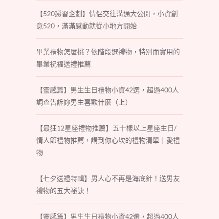
【520戀習企劃】情侶交往溝通大公開，小資創
意520，滿滿感動就從小地方開始
畢業禮物怎麼挑？依階段選禮物，特別而實用的
畢業祝福送禮推薦
【靈感篇】男生生日禮物小資42選，超過400人
調查告訴妳男生喜歡什麼（上）
【最狂12星座禮物推薦】五十樣以上星座生日/
情人節禮物推薦，講到你心坎的禮物清單｜愛禮
物
【七夕送禮特輯】男人心不再是海底針！送男友
禮物的五大祕訣！
【靈感篇】男生生日禮物小資42選，超過400人