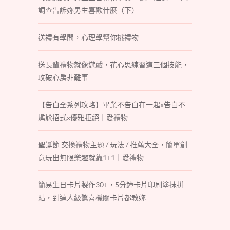
調查告訴妳男生喜歡什麼（下）
送禮有學問，心理學幫你挑禮物
送長輩禮物就像遊戲，花心思練習這三個技能，
攻破心房非難事
【告白全系列攻略】畢業不告白在一起x告白不
尷尬招式x優雅拒絕｜愛禮物
聖誕節 交換禮物主題 / 玩法 / 推薦大全，簡單創
意玩出無限樂趣就靠1+1｜愛禮物
簡易生日卡片製作30+，5分鐘卡片印刷塗抹拼
貼，到達人級驚喜機關卡片都教妳