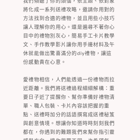
我們傾聽了你的煩惱，依主題、依對象
將化成一系列送禮攻略，邀請你用對的
方法找到合適的禮物，並且用些小技巧
讓人理解你的用心。還是遍尋不著你心
目中的禮物別灰心，簡易手工卡片教學
文、手作教學影片讓你用手邊材料及午
休就能做出驚喜滿分的diy禮物，讓這
份感動貴在心意。
愛禮物相信，人們能透過一份禮物而拉
近距離。我們將送禮過程細細解構：重
要日子近了提醒你、幫你準備好禮物清
單、職人包裝、卡片內容該把握的重
點、送禮時加分的話語撰寫成送禮秘笈
與創意情境。想讓你知道時時刻刻我們
都在，你遇到的難題我們來幫你指引靈