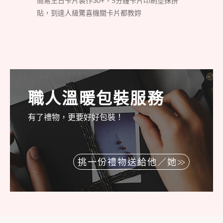
簡易生日卡片製作30+，5分鐘卡片印刷塗抹拼
貼，到達人級驚喜機關卡片都教妳
職人溫暖包裝服務
有了禮物，更要好好包裝！
挑一份禮物送給他／她