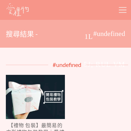
Skip
to
content
搜尋結果 -
#undefined
1L
5J; RUL VM
#undefined
【禮物 包裝】最簡易的