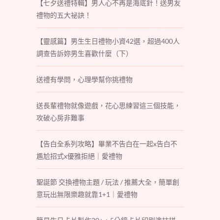
【七夕送禮特輯】男人心不再是海底針！送男友
禮物的五大祕訣！
【靈感篇】男生生日禮物小資42選，超過400人
調查告訴妳男生喜歡什麼（下）
送禮有學問，心理學幫你挑禮物
送長輩禮物就像遊戲，花心思練習這三個技能，
攻破心房非難事
【告白全系列攻略】畢業不告白在一起x告白不
尷尬招式x優雅拒絕｜愛禮物
聖誕節 交換禮物主題 / 玩法 / 推薦大全，簡單創
意玩出無限樂趣就靠1+1｜愛禮物