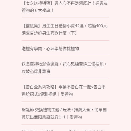
【七夕送禮特輯】男人心不再是海底針！送男友
禮物的五大祕訣！
【靈感篇】男生生日禮物小資42選，超過400人
調查告訴妳男生喜歡什麼（下）
送禮有學問，心理學幫你挑禮物
送長輩禮物就像遊戲，花心思練習這三個技能，
攻破心房非難事
【告白全系列攻略】畢業不告白在一起x告白不
尷尬招式x優雅拒絕｜愛禮物
聖誕節 交換禮物主題 / 玩法 / 推薦大全，簡單創
意玩出無限樂趣就靠1+1｜愛禮物