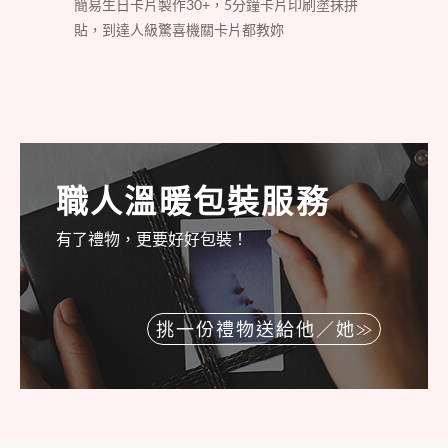
簡易生日卡片製作30+，5分鐘卡片印刷塗抹拼
貼，到達人級驚喜機關卡片都教妳
職人溫暖包裝服務
有了禮物，更要好好包裝！
挑一份禮物送給他／她