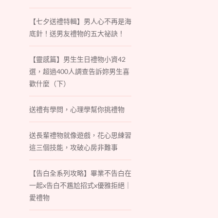
【七夕送禮特輯】男人心不再是海
底針！送男友禮物的五大祕訣！
【靈感篇】男生生日禮物小資42
選，超過400人調查告訴妳男生喜
歡什麼（下）
送禮有學問，心理學幫你挑禮物
送長輩禮物就像遊戲，花心思練習
這三個技能，攻破心房非難事
【告白全系列攻略】畢業不告白在
一起x告白不尷尬招式x優雅拒絕｜
愛禮物