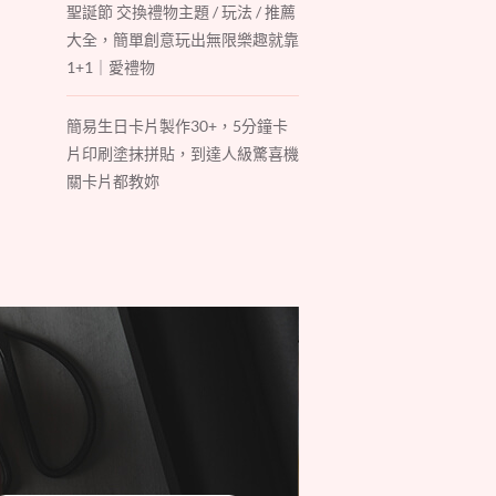
聖誕節 交換禮物主題 / 玩法 / 推薦
大全，簡單創意玩出無限樂趣就靠
1+1｜愛禮物
簡易生日卡片製作30+，5分鐘卡
片印刷塗抹拼貼，到達人級驚喜機
關卡片都教妳