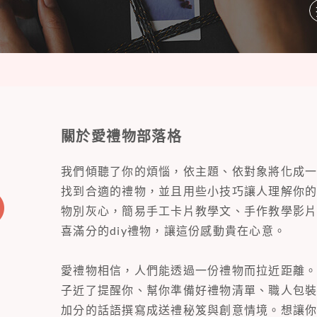
關於愛禮物部落格
我們傾聽了你的煩惱，依主題、依對象將化成
找到合適的禮物，並且用些小技巧讓人理解你
物別灰心，簡易手工卡片教學文、手作教學影
喜滿分的diy禮物，讓這份感動貴在心意。
愛禮物相信，人們能透過一份禮物而拉近距離
子近了提醒你、幫你準備好禮物清單、職人包
加分的話語撰寫成送禮秘笈與創意情境。想讓