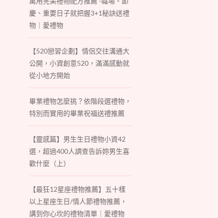
萬用完美禮物配方推薦 -職場、節
慶、重要日子就把握3+1秘訣送禮
物｜愛禮物
【520戀習企劃】情侶交往溝通大
公開，小資創意520，滿滿感動就
從小地方開始
畢業禮物怎麼挑？依階段選禮物，
特別而實用的畢業祝福送禮推薦
【靈感篇】男生生日禮物小資42
選，超過400人調查告訴妳男生喜
歡什麼（上）
【最狂12星座禮物推薦】五十樣
以上星座生日/情人節禮物推薦，
講到你心坎的禮物清單｜愛禮物