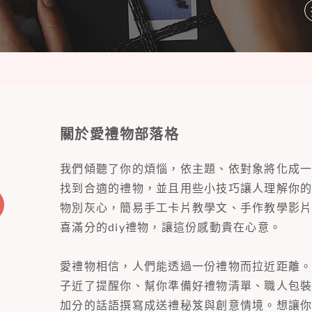
關於愛禮物部落格
我們傾聽了你的煩惱，依主題、依對象將化成
找到合適的禮物，並且用些小技巧讓人理解你
物別灰心，簡易手工卡片教學文、手作教學影
喜滿分的diy禮物，讓這份感動貴在心意。
愛禮物相信，人們能透過一份禮物而拉近距離
子近了提醒你、幫你準備好禮物清單、職人包
加分的話語撰寫成送禮秘笈與創意情境。想讓