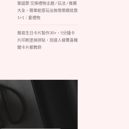
聖誕節 交換禮物主題 / 玩法 / 推薦
大全，簡單創意玩出無限樂趣就靠
1+1｜愛禮物
簡易生日卡片製作30+，5分鐘卡
片印刷塗抹拼貼，到達人級驚喜機
關卡片都教妳