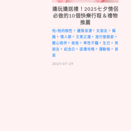
邊玩邊送禮！2025七夕情侶
必做的10個快樂行程＆禮物
推薦
他/她的個性
優雅浪漫
女朋友
媽
#
#
#
媽
情人節
文青正潮
旅行冒險家
#
#
#
#
暖心陪伴
爸爸
率性不羈
生日
男
#
#
#
#
朋友
紀念日
送禮攻略
運動咖
首
#
#
#
#
頁
2025-07-29