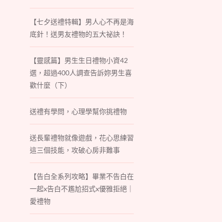
【七夕送禮特輯】男人心不再是海
底針！送男友禮物的五大祕訣！
【靈感篇】男生生日禮物小資42
選，超過400人調查告訴妳男生喜
歡什麼（下）
送禮有學問，心理學幫你挑禮物
送長輩禮物就像遊戲，花心思練習
這三個技能，攻破心房非難事
【告白全系列攻略】畢業不告白在
一起x告白不尷尬招式x優雅拒絕｜
愛禮物