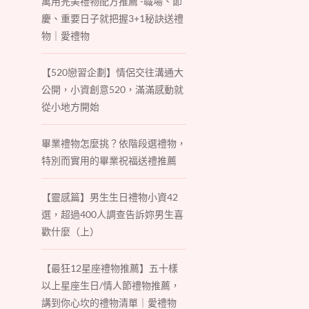
萬用完美禮物配方推薦 -職場、節
慶、重要日子就把握3+1秘訣送禮
物｜愛禮物
【520戀習企劃】情侶交往溝通大
公開，小資創意520，滿滿感動就
從小地方開始
畢業禮物怎麼挑？依階段選禮物，
特別而實用的畢業祝福送禮推薦
【靈感篇】男生生日禮物小資42
選，超過400人調查告訴妳男生喜
歡什麼（上）
【最狂12星座禮物推薦】五十樣
以上星座生日/情人節禮物推薦，
講到你心坎的禮物清單｜愛禮物