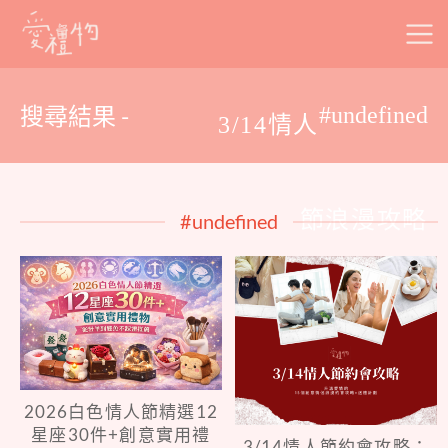
Skip
to
content
搜尋結果 -
#undefined
3/14情人
節浪漫攻略
#undefined
2026白色情人節精選12
星座30件+創意實用禮
3/14情人節約會攻略：