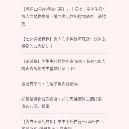
【最狂12星座禮物推薦】五十樣以上星座生日/
情人節禮物推薦，講到你心坎的禮物清單｜愛禮
物
【七夕送禮特輯】男人心不再是海底針！送男友
禮物的五大祕訣！
【靈感篇】男生生日禮物小資42選，超過400人
調查告訴妳男生喜歡什麼（下）
送禮有學問，心理學幫你挑禮物
送長輩禮物就像遊戲，花心思練習這三個技能，
攻破心房非難事
【告白全系列攻略】畢業不告白在一起x告白不
尷尬招式x優雅拒絕｜愛禮物