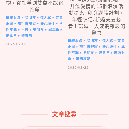
物，從牡羊到雙魚不踩雷
升溫愛情的15個浪漫活
推薦
動提案+創意送禮計劃，
優雅浪漫
女朋友
情人節
文青
#
#
#
年輕情侶/新婚夫妻必
正潮
旅行冒險家
暖心陪伴
率
#
#
#
看！讓這一天成為難忘的
性不羈
生日
男朋友
畢業季
#
#
#
#
驚喜
紀念日
聖誕節
#
優雅浪漫
女朋友
情人節
文青
#
#
#
2026-02-06
正潮
旅行冒險家
暖心陪伴
率
#
#
#
性不羈
男朋友
紀念日
贈送對
#
#
#
象
送禮攻略
#
2025-02-22
文章搜尋