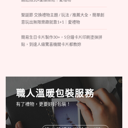
聖誕節 交換禮物主題 / 玩法 / 推薦大全，簡單創
意玩出無限樂趣就靠1+1｜愛禮物
簡易生日卡片製作30+，5分鐘卡片印刷塗抹拼
貼，到達人級驚喜機關卡片都教妳
職人溫暖包裝服務
有了禮物，更要好好包裝！