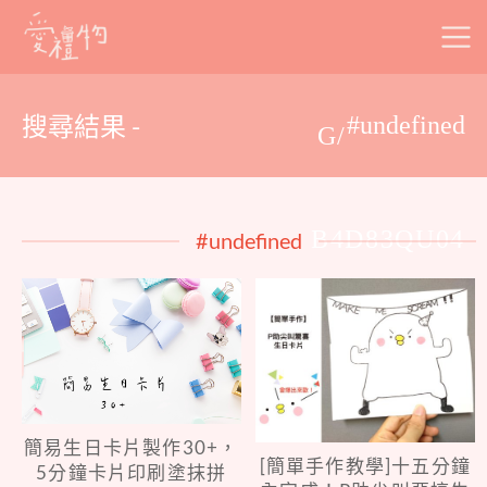
Skip
to
content
搜尋結果 -
#undefined
G/
B4D83QU04
#undefined
簡易生日卡片製作30+，
[簡單手作教學]十五分鐘
5分鐘卡片印刷塗抹拼