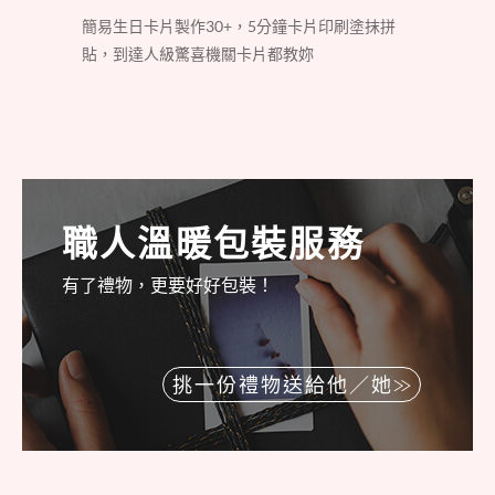
簡易生日卡片製作30+，5分鐘卡片印刷塗抹拼
貼，到達人級驚喜機關卡片都教妳
職人溫暖包裝服務
有了禮物，更要好好包裝！
挑一份禮物送給他／她