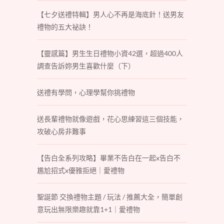
【七夕送禮特輯】男人心不再是海底針！送男友
禮物的五大祕訣！
【靈感篇】男生生日禮物小資42選，超過400人
調查告訴妳男生喜歡什麼（下）
送禮有學問，心理學幫你挑禮物
送長輩禮物就像遊戲，花心思練習這三個技能，
攻破心房非難事
【告白全系列攻略】畢業不告白在一起x告白不
尷尬招式x優雅拒絕｜愛禮物
聖誕節 交換禮物主題 / 玩法 / 推薦大全，簡單創
意玩出無限樂趣就靠1+1｜愛禮物