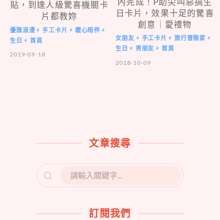
內完成！P助尖叫惡搞生
貼，到達人級驚喜機關卡
日卡片，效果十足的驚喜
片都教妳
創意｜愛禮物
優雅浪漫
手工卡片
暖心陪伴
#
#
#
女朋友
手工卡片
旅行冒險家
#
#
#
生日
首頁
#
生日
男朋友
首頁
#
#
2019-09-18
2018-10-09
文章搜尋
SEARCH
FOR:
訂閱我們