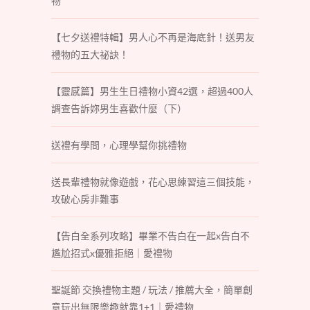
物
【七夕送禮特輯】男人心不再是海底針！送男友
禮物的五大祕訣！
【靈感篇】男生生日禮物小資42選，超過400人
調查告訴妳男生喜歡什麼（下）
送禮有學問，心理學幫你挑禮物
送長輩禮物就像遊戲，花心思練習這三個技能，
攻破心房非難事
【告白全系列攻略】畢業不告白在一起x告白不
尷尬招式x優雅拒絕｜愛禮物
聖誕節 交換禮物主題 / 玩法 / 推薦大全，簡單創
意玩出無限樂趣就靠1+1｜愛禮物