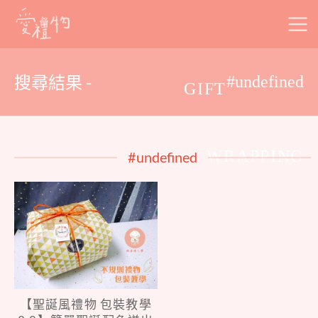
Skip
to
content
搜尋結果 -
#undefined
GIFT
WRAPPING
#undefined
【聖誕風禮物 包裝教學