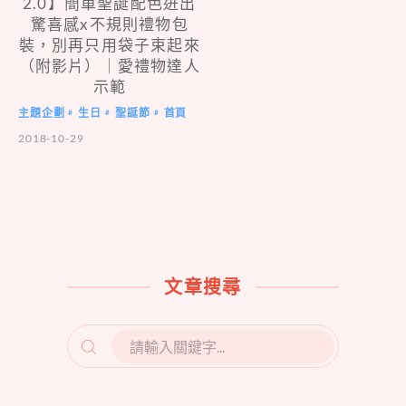
2.0】簡單聖誕配色迸出
驚喜感x不規則禮物包
裝，別再只用袋子束起來
（附影片）｜愛禮物達人
示範
主題企劃
生日
聖誕節
首頁
#
#
#
2018-10-29
文章搜尋
SEARCH
FOR: