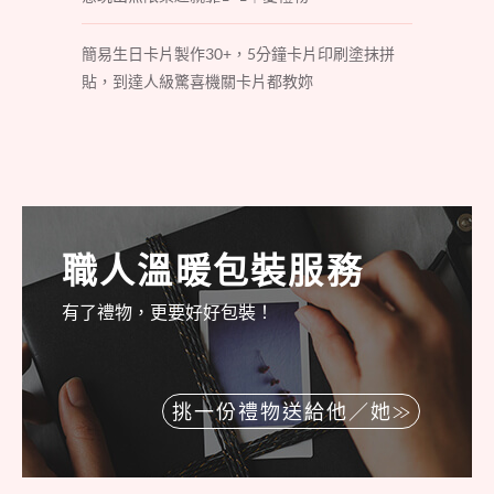
簡易生日卡片製作30+，5分鐘卡片印刷塗抹拼
貼，到達人級驚喜機關卡片都教妳
職人溫暖包裝服務
有了禮物，更要好好包裝！
挑一份禮物送給他／她