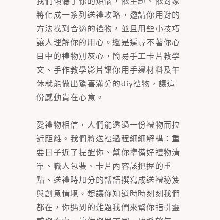
我們傾聽了你的煩惱，依主題、依對象
將化成一系列送禮攻略，邀請你用對的
方法找到合適的禮物，並且用些小技巧
讓人理解你的用心。還是遍尋不著你心
目中的禮物別灰心，簡易手工卡片教學
文、手作教學影片讓你用手邊材料及午
休就能做出驚喜滿分的diy禮物，讓這
份感動貴在心意。
愛禮物相信，人們能透過一份禮物而拉
近距離。我們將送禮過程細細解構：重
要日子近了提醒你、幫你準備好禮物清
單、職人包裝、卡片內容該把握的重
點、送禮時加分的話語撰寫成送禮秘笈
與創意情境。想讓你知道時時刻刻我們
都在，你遇到的難題我們來幫你指引靈