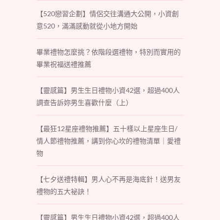
【520戀習企劃】情侶交往溝通大公開，小資創
意520，滿滿感動就從小地方開始
畢業禮物怎麼挑？依階段選禮物，特別而實用的
畢業祝福送禮推薦
【靈感篇】男生生日禮物小資42選，超過400人
調查告訴妳男生喜歡什麼（上）
【最狂12星座禮物推薦】五十樣以上星座生日/
情人節禮物推薦，講到你心坎的禮物清單｜愛禮
物
【七夕送禮特輯】男人心不再是海底針！送男友
禮物的五大祕訣！
【靈感篇】男生生日禮物小資42選，超過400人