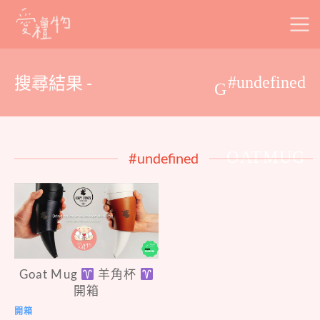
Skip
to
content
搜尋結果 -
#undefined
G
OATMUG
#undefined
Goat Mug
羊角杯
開箱
開箱