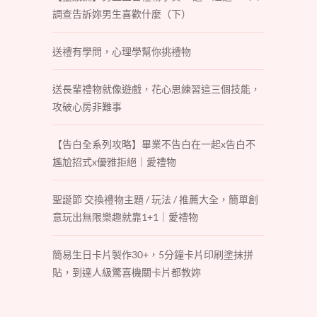
調查告訴妳男生喜歡什麼（下）
送禮有學問，心理學幫你挑禮物
送長輩禮物就像遊戲，花心思練習這三個技能，
攻破心房非難事
【告白全系列攻略】畢業不告白在一起x告白不
尷尬招式x優雅拒絕｜愛禮物
聖誕節 交換禮物主題 / 玩法 / 推薦大全，簡單創
意玩出無限樂趣就靠1+1｜愛禮物
簡易生日卡片製作30+，5分鐘卡片印刷塗抹拼
貼，到達人級驚喜機關卡片都教妳