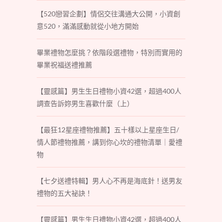
【520戀習企劃】情侶交往溝通大公開，小資創
意520，滿滿感動就從小地方開始
畢業禮物怎麼挑？依階段選禮物，特別而實用的
畢業祝福送禮推薦
【靈感篇】男生生日禮物小資42選，超過400人
調查告訴妳男生喜歡什麼（上）
【最狂12星座禮物推薦】五十樣以上星座生日/
情人節禮物推薦，講到你心坎的禮物清單｜愛禮
物
【七夕送禮特輯】男人心不再是海底針！送男友
禮物的五大祕訣！
【靈感篇】男生生日禮物小資42選，超過400人