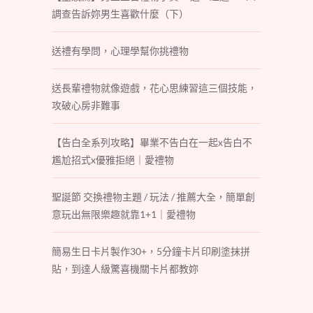
調查告訴妳男生喜歡什麼（下）
送禮有學問，心理學幫你挑禮物
送長輩禮物就像遊戲，花心思練習這三個技能，
攻破心房非難事
【告白全系列攻略】畢業不告白在一起x告白不
尷尬招式x優雅拒絕｜愛禮物
聖誕節 交換禮物主題 / 玩法 / 推薦大全，簡單創
意玩出無限樂趣就靠1+1｜愛禮物
簡易生日卡片製作30+，5分鐘卡片印刷塗抹拼
貼，到達人級驚喜機關卡片都教妳