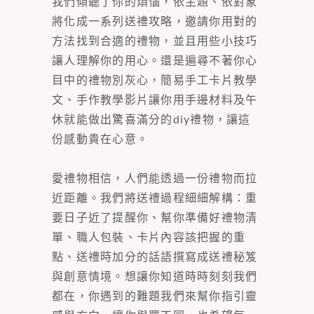
我們傾聽了你的煩惱，依主題、依對象
將化成一系列送禮攻略，邀請你用對的
方法找到合適的禮物，並且用些小技巧
讓人理解你的用心。還是遍尋不著你心
目中的禮物別灰心，簡易手工卡片教學
文、手作教學影片讓你用手邊材料及午
休就能做出驚喜滿分的diy禮物，讓這
份感動貴在心意。
愛禮物相信，人們能透過一份禮物而拉
近距離。我們將送禮過程細細解構：重
要日子近了提醒你、幫你準備好禮物清
單、職人包裝、卡片內容該把握的重
點、送禮時加分的話語撰寫成送禮秘笈
與創意情境。想讓你知道時時刻刻我們
都在，你遇到的難題我們來幫你指引靈