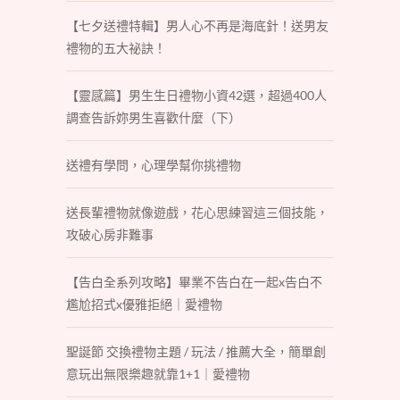
【七夕送禮特輯】男人心不再是海底針！送男友
禮物的五大祕訣！
【靈感篇】男生生日禮物小資42選，超過400人
調查告訴妳男生喜歡什麼（下）
送禮有學問，心理學幫你挑禮物
送長輩禮物就像遊戲，花心思練習這三個技能，
攻破心房非難事
【告白全系列攻略】畢業不告白在一起x告白不
尷尬招式x優雅拒絕｜愛禮物
聖誕節 交換禮物主題 / 玩法 / 推薦大全，簡單創
意玩出無限樂趣就靠1+1｜愛禮物