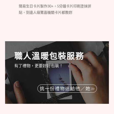
簡易生日卡片製作30+，5分鐘卡片印刷塗抹拼
貼，到達人級驚喜機關卡片都教妳
職人溫暖包裝服務
有了禮物，更要好好包裝！
挑一份禮物送給他／她