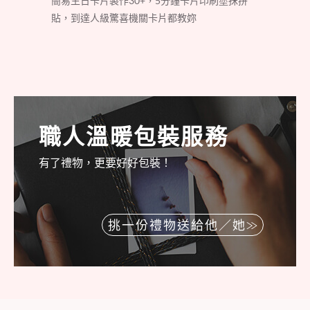
簡易生日卡片製作30+，5分鐘卡片印刷塗抹拼
貼，到達人級驚喜機關卡片都教妳
職人溫暖包裝服務
有了禮物，更要好好包裝！
挑一份禮物送給他／她