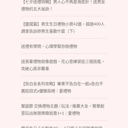
【七夕送禮特輯】男人心不再是海底針！送男友
禮物的五大祕訣！
【靈感篇】男生生日禮物小資42選，超過400人
調查告訴妳男生喜歡什麼（下）
送禮有學問，心理學幫你挑禮物
送長輩禮物就像遊戲，花心思練習這三個技能，
攻破心房非難事
【告白全系列攻略】畢業不告白在一起x告白不
尷尬招式x優雅拒絕｜愛禮物
聖誕節 交換禮物主題 / 玩法 / 推薦大全，簡單創
意玩出無限樂趣就靠1+1｜愛禮物