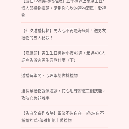
【最狂12星座禮物推薦】五十樣以上星座生日/
情人節禮物推薦，講到你心坎的禮物清單｜愛禮
物
【七夕送禮特輯】男人心不再是海底針！送男友
禮物的五大祕訣！
【靈感篇】男生生日禮物小資42選，超過400人
調查告訴妳男生喜歡什麼（下）
送禮有學問，心理學幫你挑禮物
送長輩禮物就像遊戲，花心思練習這三個技能，
攻破心房非難事
【告白全系列攻略】畢業不告白在一起x告白不
尷尬招式x優雅拒絕｜愛禮物