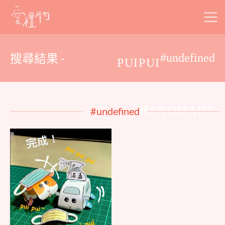
Skip
to
content
搜尋結果 -
#undefined
PUIPUI
HANDMADE
#undefined