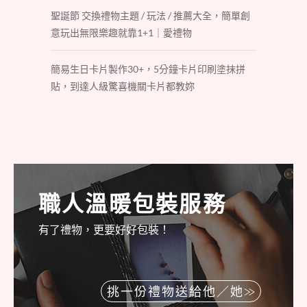
聖誕節 交換禮物主題 / 玩法 / 推薦大全，簡單創
意玩出無限樂趣就靠1+1｜愛禮物
簡易生日卡片製作30+，5分鐘卡片印刷塗抹拼
貼，到達人級驚喜機關卡片都教妳
職人溫暖包裝服務
有了禮物，更要好好包裝！
挑一份禮物送給他／她