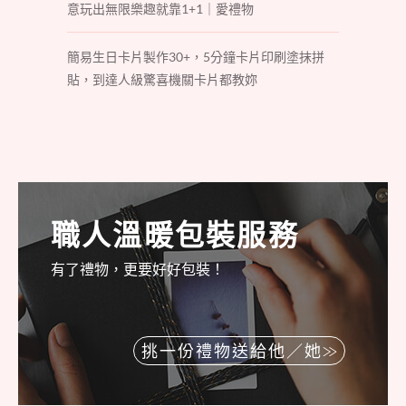
意玩出無限樂趣就靠1+1｜愛禮物
簡易生日卡片製作30+，5分鐘卡片印刷塗抹拼
貼，到達人級驚喜機關卡片都教妳
職人溫暖包裝服務
有了禮物，更要好好包裝！
挑一份禮物送給他／她