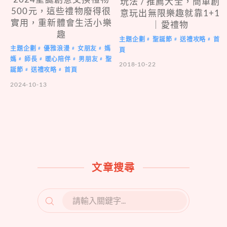
玩法 / 推薦大全，簡單創
500元，這些禮物廢得很
意玩出無限樂趣就靠1+1
實用，重新體會生活小樂
｜愛禮物
趣
主題企劃
聖誕節
送禮攻略
首
#
#
#
主題企劃
優雅浪漫
女朋友
媽
#
#
#
頁
媽
師長
暖心陪伴
男朋友
聖
#
#
#
#
2018-10-22
誕節
送禮攻略
首頁
#
#
2024-10-13
文章搜尋
SEARCH
FOR: