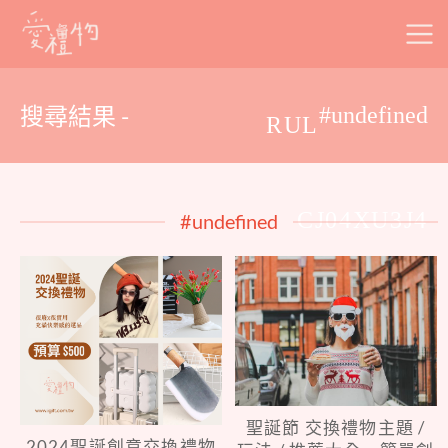
Skip
to
content
搜尋結果 -
#undefined
RUL
CJ04XU3J4
#undefined
聖誕節 交換禮物主題 /
2024聖誕創意交換禮物