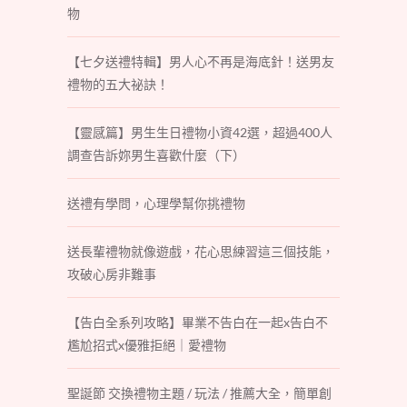
物
【七夕送禮特輯】男人心不再是海底針！送男友
禮物的五大祕訣！
【靈感篇】男生生日禮物小資42選，超過400人
調查告訴妳男生喜歡什麼（下）
送禮有學問，心理學幫你挑禮物
送長輩禮物就像遊戲，花心思練習這三個技能，
攻破心房非難事
【告白全系列攻略】畢業不告白在一起x告白不
尷尬招式x優雅拒絕｜愛禮物
聖誕節 交換禮物主題 / 玩法 / 推薦大全，簡單創