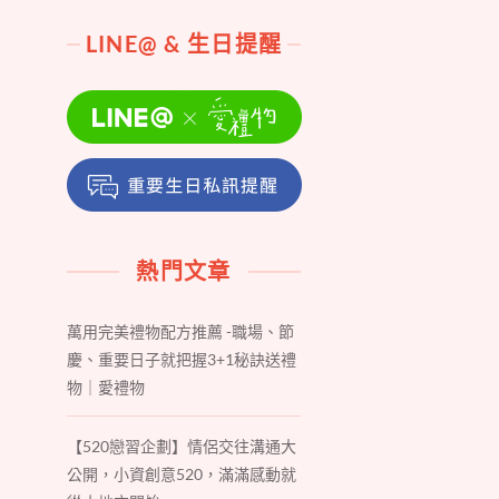
LINE@ & 生日提醒
熱門文章
萬用完美禮物配方推薦 -職場、節
慶、重要日子就把握3+1秘訣送禮
物｜愛禮物
【520戀習企劃】情侶交往溝通大
公開，小資創意520，滿滿感動就