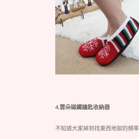
4.雲朵磁鐵鑰匙收納器
不知道大家掉到找東西地獄的頻率