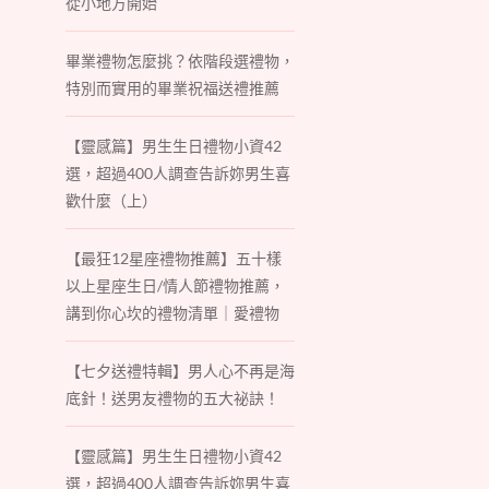
從小地方開始
畢業禮物怎麼挑？依階段選禮物，
特別而實用的畢業祝福送禮推薦
【靈感篇】男生生日禮物小資42
選，超過400人調查告訴妳男生喜
歡什麼（上）
【最狂12星座禮物推薦】五十樣
以上星座生日/情人節禮物推薦，
講到你心坎的禮物清單｜愛禮物
【七夕送禮特輯】男人心不再是海
底針！送男友禮物的五大祕訣！
【靈感篇】男生生日禮物小資42
選，超過400人調查告訴妳男生喜