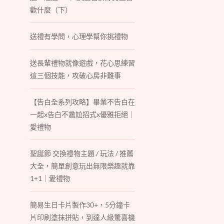
歡什麼（下）
送禮有學問，心理學幫你挑禮物
送長輩禮物就像遊戲，花心思練習
這三個技能，攻破心房非難事
【告白全系列攻略】畢業不告白在
一起x告白不尷尬招式x優雅拒絕｜
愛禮物
聖誕節 交換禮物主題 / 玩法 / 推薦
大全，簡單創意玩出無限樂趣就靠
1+1｜愛禮物
簡易生日卡片製作30+，5分鐘卡
片印刷塗抹拼貼，到達人級驚喜機