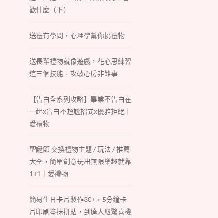
歡什麼（下）
送禮有學問，心理學幫你挑禮物
送長輩禮物就像遊戲，花心思練習
這三個技能，攻破心房非難事
【告白全系列攻略】畢業不告白在
一起x告白不尷尬招式x優雅拒絕｜
愛禮物
聖誕節 交換禮物主題 / 玩法 / 推薦
大全，簡單創意玩出無限樂趣就靠
1+1｜愛禮物
簡易生日卡片製作30+，5分鐘卡
片印刷塗抹拼貼，到達人級驚喜機