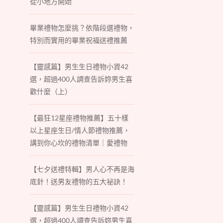
從小地方開始
畢業禮物怎麼挑？依階段選禮物，
特別而實用的畢業祝福送禮推薦
【靈感篇】男生生日禮物小資42
選，超過400人調查告訴妳男生喜
歡什麼（上）
【最狂12星座禮物推薦】五十樣
以上星座生日/情人節禮物推薦，
講到你心坎的禮物清單｜愛禮物
【七夕送禮特輯】男人心不再是海
底針！送男友禮物的五大祕訣！
【靈感篇】男生生日禮物小資42
選，超過400人調查告訴妳男生喜