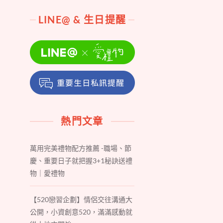
LINE@ & 生日提醒
熱門文章
萬用完美禮物配方推薦 -職場、節
慶、重要日子就把握3+1秘訣送禮
物｜愛禮物
【520戀習企劃】情侶交往溝通大
公開，小資創意520，滿滿感動就