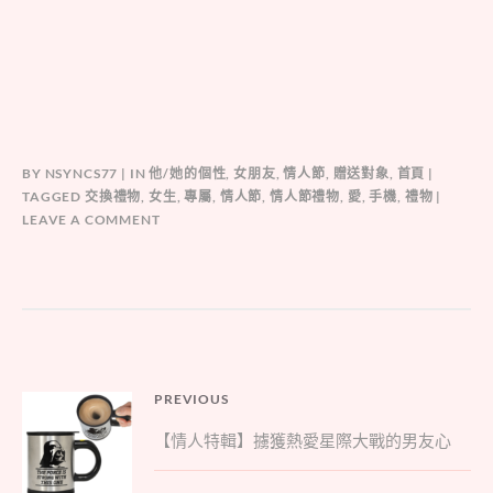
BY
NSYNCS77
IN
他/她的個性
,
女朋友
,
情人節
,
贈送對象
,
首頁
TAGGED
交換禮物
,
女生
,
專屬
,
情人節
,
情人節禮物
,
愛
,
手機
,
禮物
LEAVE A COMMENT
文
PREVIOUS
Previous
章
【情人特輯】擄獲熱愛星際大戰的男友心
post:
導