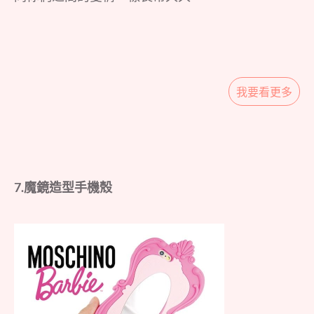
我要看更多
7.魔鏡造型手機殼