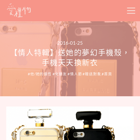
Skip
to
content
2016-01-25
【情人特輯】送她的夢幻手機殼，
手機天天換新衣
他/她的個性
女朋友
情人節
贈送對象
首頁