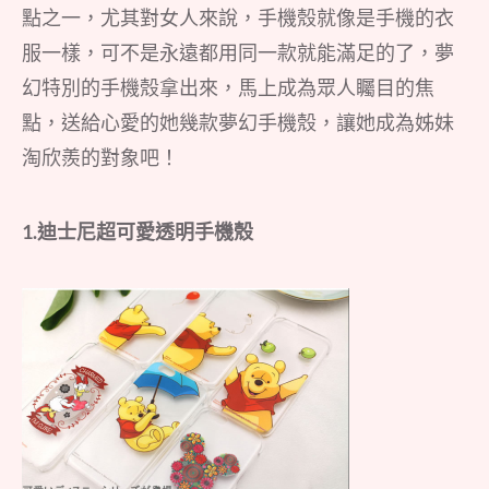
點之一，尤其對女人來說，手機殼就像是手機的衣
服一樣，可不是永遠都用同一款就能滿足的了，夢
幻特別的手機殼拿出來，馬上成為眾人矚目的焦
點，送給心愛的她幾款夢幻手機殼，讓她成為姊妹
淘欣羨的對象吧！
1.迪士尼超可愛透明手機殼