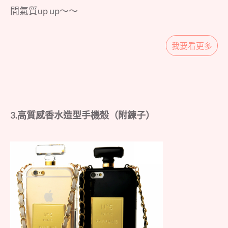
間氣質up up～～
我要看更多
3.高質感香水造型手機殼（附鍊子）