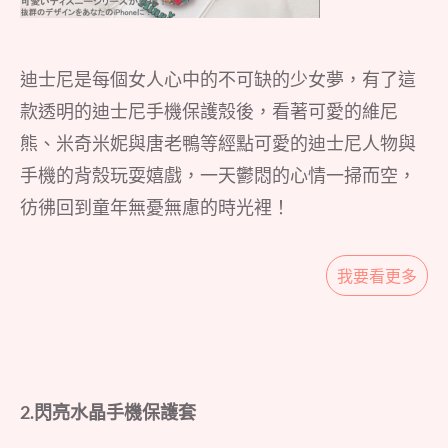
迪士尼是每個女人心中的不可缺的少女夢，有了這
款透明的迪士尼手機保護殼後，看著可愛的維尼
熊、米奇米妮與唐老鴨等經點可愛的迪士尼人物與
手機的背殼玩耍嬉戲，一天鬱悶的心情一掃而空，
彷彿回到童年無憂無慮的時光裡！
我要看更多
2.閃亮水晶手機保護套