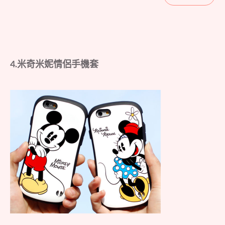
4.米奇米妮情侶手機套