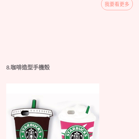
我要看更多
8.咖啡造型手機殼