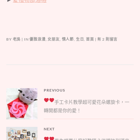
在
BY
老吳
IN
優雅浪漫
,
女朋友
,
情人節
,
生日
,
首頁
有 2 則留言
〈★
不
懂
女
孩
想
要
文
PREVIOUS
什
Previous
麼？
章
手工卡片教學
超可愛花朵螺旋卡，一
★
post:
導
轉開都是你的愛！
從
覽
曖
昧
NEXT
到
Next
穩