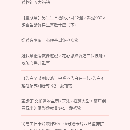
禮物的五大祕訣！
【靈感篇】男生生日禮物小資42選，超過400人
調查告訴妳男生喜歡什麼（下）
送禮有學問，心理學幫你挑禮物
送長輩禮物就像遊戲，花心思練習這三個技能，
攻破心房非難事
【告白全系列攻略】畢業不告白在一起x告白不
尷尬招式x優雅拒絕｜愛禮物
聖誕節 交換禮物主題 / 玩法 / 推薦大全，簡單創
意玩出無限樂趣就靠1+1｜愛禮物
簡易生日卡片製作30+，5分鐘卡片印刷塗抹拼