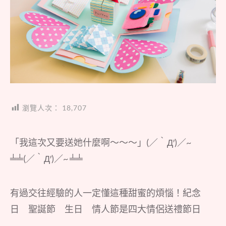
瀏覽人次：
18,707
「我這次又要送她什麼啊～～～」(／‵Д′)／~
╧╧(／‵Д′)／~ ╧╧
有過交往經驗的人一定懂這種甜蜜的煩惱！紀念
日 聖誕節 生日 情人節是四大情侶送禮節日