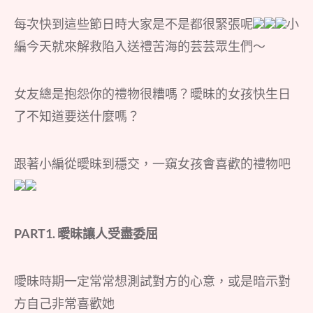
每次快到這些節日時大家是不是都很緊張呢
小
編今天就來解救陷入送禮苦海的芸芸眾生們～
女友總是抱怨你的禮物很糟嗎？曖昧的女孩快生日
了不知道要送什麼嗎？
跟著小編從曖昧到穩交，一窺女孩會喜歡的禮物吧
PART1. 曖昧讓人受盡委屈
曖昧時期一定常常想測試對方的心意，或是暗示對
方自己非常喜歡她