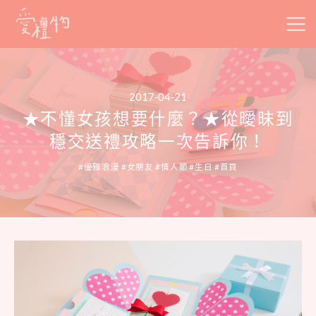
Skip
to
content
2017-04-21
★不懂女孩想要什麼？★從曖昧到
穩交送禮攻略一次告訴你！
優雅浪漫
女朋友
情人節
生日
首頁