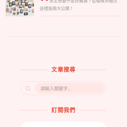
男生想要什麼好難猜？
從曖昧到穩交
交
post:
送禮指南大公開！
送
禮
攻
略
一
次
告
訴
你！〉
中
文章搜尋
SEARCH
FOR:
訂閱我們