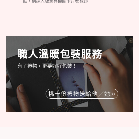
貼，到達人級驚喜機關卡片都教妳
職人溫暖包裝服務
有了禮物，更要好好包裝！
挑一份禮物送給他／她