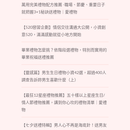
萬用完美禮物配方推薦 -職場、節慶、重要日子
就把握3+1秘訣送禮物｜愛禮物
【520戀習企劃】情侶交往溝通大公開，小資創
意520，滿滿感動就從小地方開始
畢業禮物怎麼挑？依階段選禮物，特別而實用的
畢業祝福送禮推薦
【靈感篇】男生生日禮物小資42選，超過400人
調查告訴妳男生喜歡什麼（上）
【最狂12星座禮物推薦】五十樣以上星座生日/
情人節禮物推薦，講到你心坎的禮物清單｜愛禮
物
【七夕送禮特輯】男人心不再是海底針！送男友