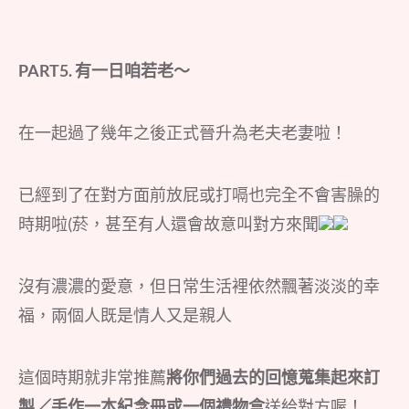
PART5. 有一日咱若老～
在一起過了幾年之後正式晉升為老夫老妻啦！
已經到了在對方面前放屁或打嗝也完全不會害臊的
時期啦(菸，甚至有人還會故意叫對方來聞
沒有濃濃的愛意，但日常生活裡依然飄著淡淡的幸
福，兩個人既是情人又是親人
這個時期就非常推薦
將你們過去的回憶蒐集起來訂
製／手作一本紀念冊或一個禮物盒
送給對方喔！