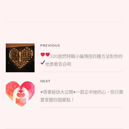
文
PREVIOUS
Previous
章
520放閃特輯
小編傳授四種方法對你的
post:
導
他勇敢告白吧
覽
NEXT
Next
♥情書秘訣大公開♥一箭正中她的心，你只需
post:
要掌握四個重點！