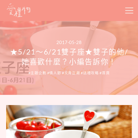
Skip
to
content
2017-05-28
★5/21～6/21雙子座★雙子的他/
她喜歡什麼？小編告訴你！
主題企劃
情人節
文青正潮
送禮攻略
首頁