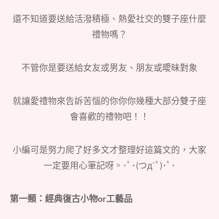
還不知道要送給活潑積極、熱愛社交的雙子座什麼
禮物嗎？
不管你是要送給女友或男友、朋友或曖昧對象
就讓愛禮物來告訴苦惱的你你你幾種大部分雙子座
會喜歡的禮物吧！！
小編可是努力爬了好多文才整理好這篇文的，大家
一定要用心筆記呀。･ﾟ･(つд`ﾟ)･ﾟ･
第一類：經典復古小物or工藝品