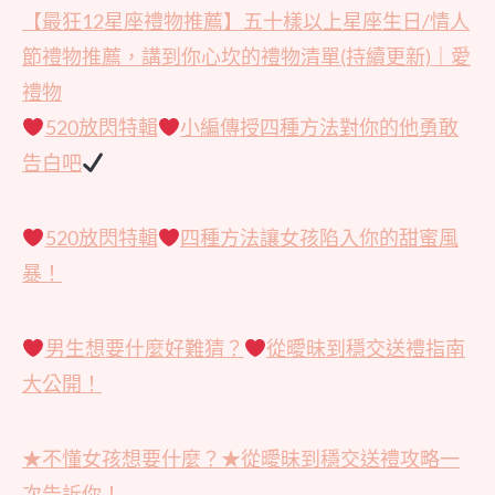
【最狂12星座禮物推薦】五十樣以上星座生日/情人
節禮物推薦，講到你心坎的禮物清單(持續更新)｜愛
禮物
520放閃特輯
小編傳授四種方法對你的他勇敢
告白吧
520放閃特輯
四種方法讓女孩陷入你的甜蜜風
暴！
男生想要什麼好難猜？
從曖昧到穩交送禮指南
大公開！
★不懂女孩想要什麼？★從曖昧到穩交送禮攻略一
次告訴你！