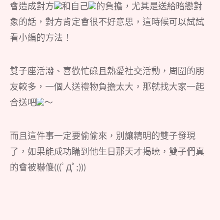
會造成對方
和自己
的負擔，尤其是送給暗戀對
象的話，對方肯定會很不好意思，這時候可以試試
看小編的方法！
雙子座活潑、喜歡忙碌且熱愛社交活動，周圍的朋
友較多，一個人送禮物負擔太大，那就找大家一起
合送吧
～
而且這件事一定要偷偷來，別讓精明的雙子發現
了，如果能成功瞞到他生日那天才揭曉，雙子們真
的會被嚇傻(((ﾟДﾟ;)))