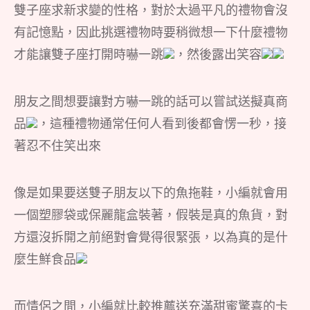
雙子座求新求變的性格，對於太過平凡的禮物會沒
有記憶點，因此挑選禮物時要稍微想一下什麼禮物
才能讓雙子座打開時嚇一跳
，然後露出笑容
朋友之間想要讓對方嚇一跳的話可以嘗試送擬真商
品
，這種禮物通常任何人看到後都會愣一秒，接
著忍不住笑出來
像是如果要送雙子朋友以下的魚拖鞋，小編就會用
一個塑膠袋或保麗龍盒裝著，假裝是真的魚貨，對
方還沒拆開之前絕對會覺得很緊張，以為真的是什
麼生鮮食品
而情侶之間，小編就比較推薦送充滿甜蜜驚喜的卡